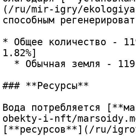
(/ru/mir-igry/ekologiya
способным регенерироват
* Общее количество - 11
1.82%]

  * Обычная земля - 119 шт. \[1.820%]

### **Ресурсы**

Вода потребляется [**ма
obekty-i-nft/marsoidy.m
[**ресурсов**](/ru/igro