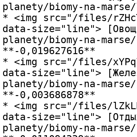
planety/biomy-na-marse/
* <img src="/files/rZHc
data-size="line"> [Овощ
planety/biomy-na-marse/
**-0,019627616**

* <img src="/files/xYPq
data-size="line"> [Желе
planety/biomy-na-marse/
**-0,003686878**

* <img src="/files/lZkL
data-size="line"> [Отды
planety/biomy-na-marse/