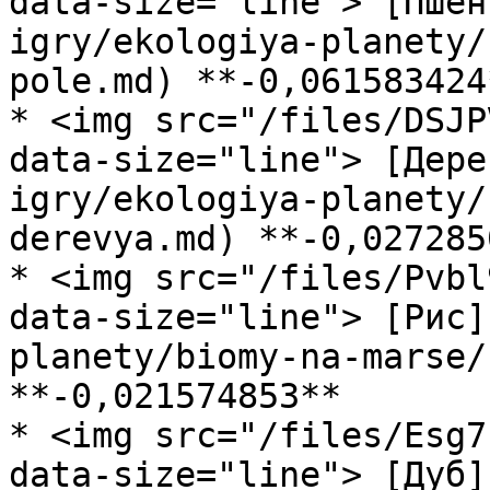
data-size="line"> [Пшен
igry/ekologiya-planety/
pole.md) **-0,061583424*
* <img src="/files/DSJP
data-size="line"> [Дере
igry/ekologiya-planety/
derevya.md) **-0,027285
* <img src="/files/Pvbl
data-size="line"> [Рис]
planety/biomy-na-marse/
**-0,021574853**

* <img src="/files/Esg7
data-size="line"> [Дуб]