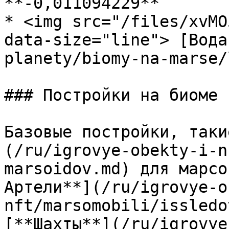
**-0,011094229**

* <img src="/files/xvMO
data-size="line"> [Вода
planety/biomy-na-marse/
### Постройки на биоме

Базовые постройки, таки
(/ru/igrovye-obekty-i-n
marsoidov.md) для марсо
Артели**](/ru/igrovye-o
nft/marsomobili/issledo
[**Шахты**](/ru/igrovye