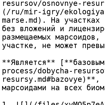
resursov/osnovnye-resur
(/ru/mir-igry/ekologiya
marse.md). На участках 
без вложений и лицензир
размещаемых марсоидов, 
участке, не может превы
**Является** [**базовым
process/dobycha-resurso
resursy.md#bazovye)**, 
марсоидами на всех биом
1. ![](/files/xvMO5p7eA