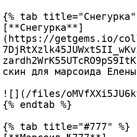
{% tab title="Снегурка" 
[**Снегурка**]
(https://getgems.io/col
7DjRtXzlk45JUWxtSII_wKv
zardh2WrK55UTcRO9pS9ItK
скин для марсоида Елены.
![](/files/oMVfXXi5JU6k
{% endtab %}

{% tab title="#777" %}
