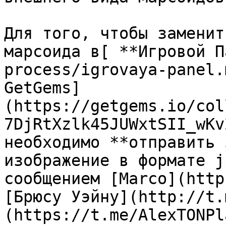
Для того, чтобы заменит
марсоида в[ **Игровой П
process/igrovaya-panel.
GetGems]
(https://getgems.io/col
7DjRtXzlk45JUWxtSII_wKv
необходимо **отправить 
изображение в формате j
сообщением [Marco](http
[Брюсу Уэйну](http://t.
(https://t.me/AlexTONPl