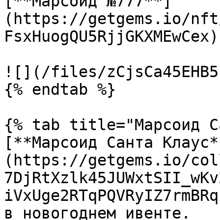
[**Марсоид №777**]
(https://getgems.io/nft
FsxHuogQU5RjjGKXMEwCex)
![](/files/zCjsCa45EHB5
{% endtab %}

{% tab title="Марсоид С
[**Марсоид Санта Клаус*
(https://getgems.io/col
7DjRtXzlk45JUWxtSII_wKv
iVxUge2RTqPQVRyIZ7rmBRq
в новогоднем ивенте.
