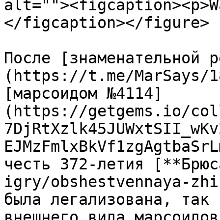
alt=""><figcaption><p>W
</figcaption></figure>

После [знаменательной р
(https://t.me/MarSays/1
[марсоидом №4114]
(https://getgems.io/col
7DjRtXzlk45JUWxtSII_wKv
EJMzFmlxBkVf1zgAgtbaSrL
честь 372-летия [**Брюс
igry/obshestvennaya-zhi
была легализована, так 
внешнего вида марсоидов