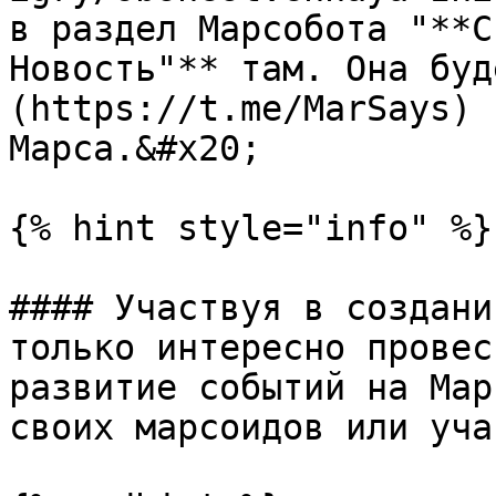
в раздел Марсобота "**С
Новость"** там. Она буд
(https://t.me/MarSays) 
Марса.&#x20;

{% hint style="info" %}

#### Участвуя в создани
только интересно провес
развитие событий на Мар
своих марсоидов или уча