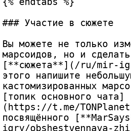
{% endtabs %}

### Участие в сюжете

Вы можете не только изм
марсоидов, но и сделать
[**сюжета**](/ru/mir-ig
этого напишите небольшу
кастомизированных марсо
[топик основного чата]
(https://t.me/TONPlanet
посвящённого [**MarSays
igry/obshestvennaya-zhi