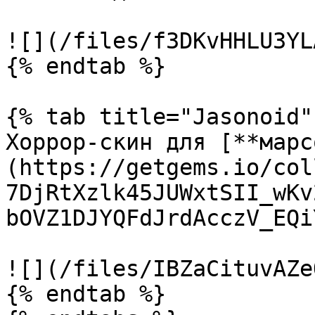
![](/files/f3DKvHHLU3YL
{% endtab %}

{% tab title="Jasonoid" 
Хоррор-скин для [**марс
(https://getgems.io/col
7DjRtXzlk45JUWxtSII_wKv
bOVZ1DJYQFdJrdAcczV_EQi
![](/files/IBZaCituvAZe
{% endtab %}
