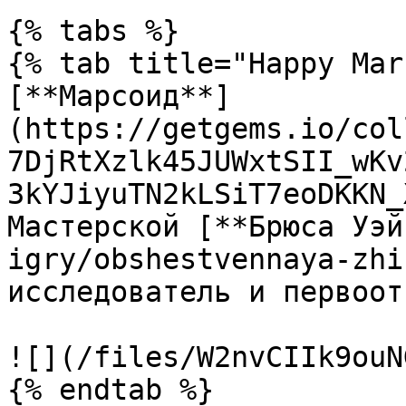
{% tabs %}

{% tab title="Happy Mar
[**Марсоид**]
(https://getgems.io/col
7DjRtXzlk45JUWxtSII_wKv
3kYJiyuTN2kLSiT7eoDKKN_
Мастерской [**Брюса Уэй
igry/obshestvennaya-zhi
исследователь и первоот
![](/files/W2nvCIIk9ouN
{% endtab %}
